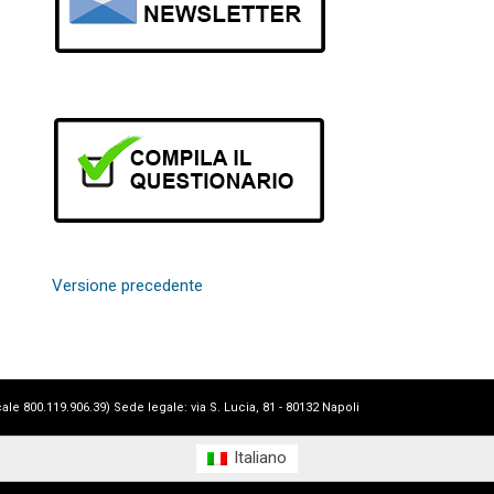
Versione precedente
 800.119.906.39) Sede legale: via S. Lucia, 81 - 80132 Napoli
Italiano