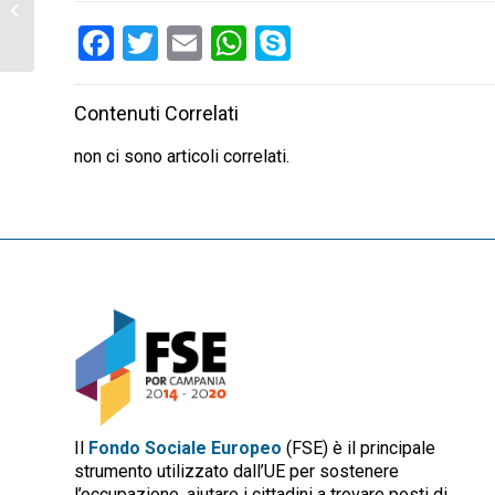
dell’incentivo per le
imprese turistiche
Facebook
Twitter
Email
WhatsApp
Skype
Contenuti Correlati
non ci sono articoli correlati.
Il
Fondo Sociale Europeo
(FSE) è il principale
strumento utilizzato dall’UE per sostenere
l’occupazione, aiutare i cittadini a trovare posti di