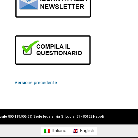
Versione precedente
e 800.119.906.39) Sede legale: via S. Lucia, 81 - 80132 Napoli
Italiano
English