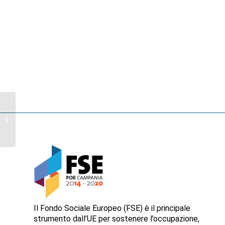
Support for the management of
confiscated assets – Approval of
lists of...
Il Fondo Sociale Europeo (FSE) è il principale
strumento dall’UE per sostenere l’occupazione,