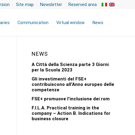
rsion
Site map
Newsletter
Reserved area
aries
Communication
Virtual window
News
NEWS
A Città della Scienza parte 3 Giorni
per la Scuola 2023
Gli investimenti del FSE+
contribuiscono all’Anno europeo delle
competenze
FSE+ promuove l’inclusione dei rom
F.I.L.A. Practical training in the
company – Action B. Indications for
business closure